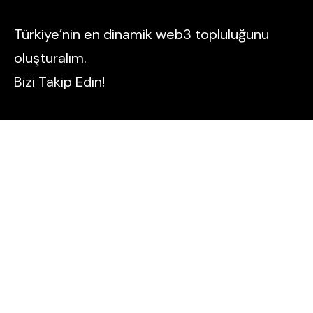
Türkiye’nin en dinamik web3 topluluğunu
oluşturalım.
Bizi Takip Edin!
Destekleyenler
GM Bilişim A.Ş.
GMDestek.com
GMCoin